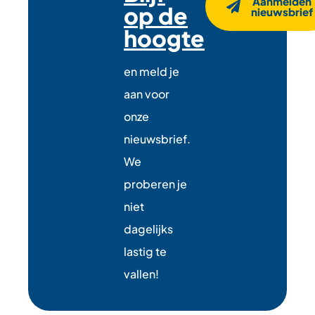
Aanmelden
op de
nieuwsbrief
hoogte
en meld je
aan voor
onze
nieuwsbrief.
We
proberen je
niet
dagelijks
lastig te
vallen!