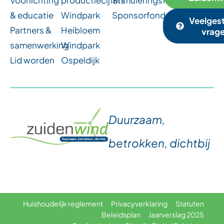
Voorlichting
productiecijfers
Stimuleringsfonds
& educatie
Windpark
Sponsorfonds
Veelges
Partners &
Heibloem
vrag
samenwerking
Windpark
Lid worden
Ospeldijk
Duurzaam,
betrokken, dichtbij
Huishoudelijk reglement
Privacyverklaring
Statuten
Beleidsplan
Jaarverslag 2025