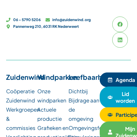
06 – 5790 5206
info@zuidenwind.org
Pannenweg 210, 6031 RK Nederweert
Zuidenwind
Windparken
Leefbaarheid
Agenda
Coöperatie
Onze
Dichtbij
Lid
Zuidenwind
windparken
Bijdrage aan
worden
Werkgroepen
Actuele
de
Particip
&
productie
omgeving
commissies
Grafieken en
Omgevingsfondsen
Mijn
Zuidenw