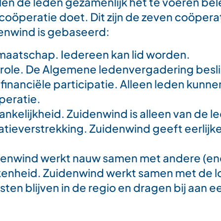
en de leden gezamenlijk het te voeren bele
 coöperatie doet. Dit zijn de zeven coöper
enwind is gebaseerd:
idmaatschap. Iedereen kan lid worden.
ole. De Algemene ledenvergadering besli
financiële participatie. Alleen leden kun
peratie.
kelijkheid. Zuidenwind is alleen van de l
tieverstrekking. Zuidenwind geeft eerlijk
enwind werkt nauw samen met andere (ene
kenheid. Zuidenwind werkt samen met de l
sten blijven in de regio en dragen bij aan 