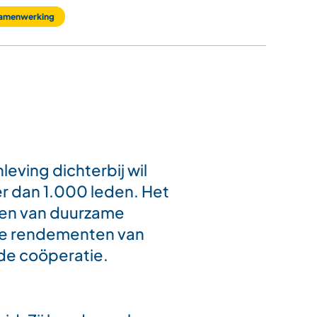
samenwerking
eving dichterbij wil
er dan 1.000 leden. Het
ren van duurzame
 De rendementen van
de coöperatie.