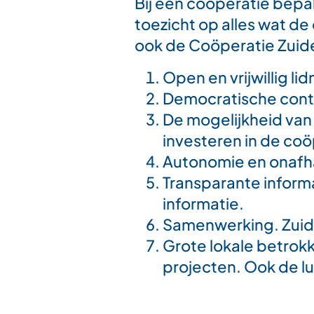
Bij een coöperatie bepal
toezicht op alles wat de
ook de Coöperatie Zuid
Open en vrijwillig l
Democratische contr
De mogelijkheid van 
investeren in de coö
Autonomie en onafhan
Transparante informa
informatie.
Samenwerking. Zuid
Grote lokale betrok
projecten. Ook de lu