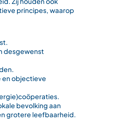
id. Zij houden ook
atieve principes, waarop
st.
nen desgewenst
eden.
e en objectieve
rgie)coöperaties.
okale bevolking aan
een grotere leefbaarheid.