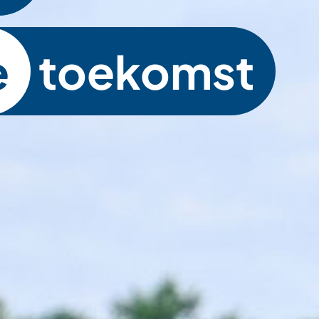
e
toekomst