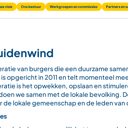
ze visie
Ons bestuur
Werkgroepen en commissies
Partners en 
uidenwind
ratie van burgers die een duurzame samenl
is opgericht in 2011 en telt momenteel me
ratie is het opwekken, opslaan en stimule
t doen we samen met de lokale bevolking.
r de lokale gemeenschap en de leden van 
pes