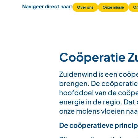
Navigeer direct naar:
Over ons
Onze missie
On
Coöperatie Z
Zuidenwind is een coöpe
brengen. De coöperatie 
hoofddoel van de coöpe
energie in de regio. Da
onze molens vloeien naa
De coöperatieve princi