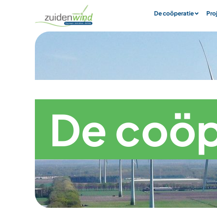
De coöperatie
Pro
De coöp