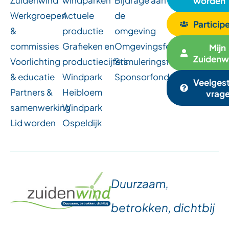
Zuidenwind
windparken
Bijdrage aan
worden
Werkgroepen
Actuele
de
Particip
&
productie
omgeving
commissies
Grafieken en
Omgevingsfondsen
Mijn
Zuidenw
Voorlichting
productiecijfers
Stimuleringsfonds
& educatie
Windpark
Sponsorfonds
Veelges
Partners &
Heibloem
vrag
samenwerking
Windpark
Lid worden
Ospeldijk
Duurzaam,
betrokken, dichtbij