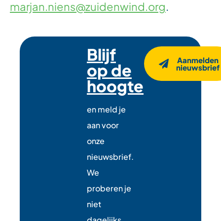
marjan.niens@zuidenwind.org
.
Blijf
Aanmelden
op de
nieuwsbrief
hoogte
en meld je
aan voor
onze
nieuwsbrief.
We
proberen je
niet
dagelijks