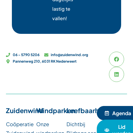
lastig te
vallen!
06 – 5790 5206
info@zuidenwind.org
Pannenweg 210, 6031 RK Nederweert
Zuidenwind
Windparken
Leefbaarheid
Agenda
Coöperatie
Onze
Dichtbij
Lid