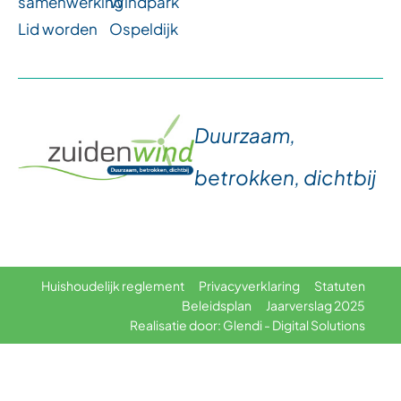
samenwerking
Windpark
Lid worden
Ospeldijk
Duurzaam,
betrokken, dichtbij
Huishoudelijk reglement
Privacyverklaring
Statuten
Beleidsplan
Jaarverslag 2025
Realisatie door: Glendi - Digital Solutions