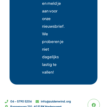
en meld je
aan voor
onze
nieuwsbrief.
We
proberen je
niet
dagelijks
lastig te
vallen!
06 – 5790 5206
info@zuidenwind.org
Pannenweg 210, 6031 RK Nederweert