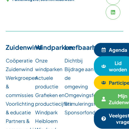
Zuidenwind
Windparken
Leefbaarheid
Agenda
Coöperatie
Onze
Dichtbij
Lid
Zuidenwind
windparken
Bijdrage aan
worden
Werkgroepen
Actuele
de
Particip
&
productie
omgeving
commissies
Grafieken en
Omgevingsfondsen
Mijn
Zuidenw
Voorlichting
productiecijfers
Stimuleringsfonds
& educatie
Windpark
Sponsorfonds
Veelges
Partners &
Heibloem
vrag