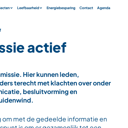
jecten
Leefbaarheid
Energiebesparing
Contact
Agenda
f
sie actief
issie. Hier kunnen leden,
ers terecht met klachten over onder
catie, besluitvorming en
Zuidenwind.
 om met de gedeelde informatie en
spunt is om er gezamenlijk tot een