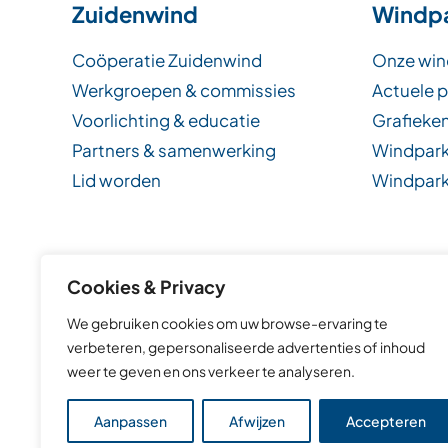
Zuidenwind
Windp
Coöperatie Zuidenwind
Onze win
Werkgroepen & commissies
Actuele 
Voorlichting & educatie
Grafieken
Partners & samenwerking
Windpark
Lid worden
Windpark
Cookies & Privacy
Duu
We gebruiken cookies om uw browse-ervaring te
verbeteren, gepersonaliseerde advertenties of inhoud
weer te geven en ons verkeer te analyseren.
Aanpassen
Afwijzen
Accepteren