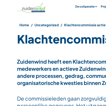
De coöperatie
Pro
Home
Uncategorized
Klachtencommissie actie
Klachtencommis
Zuidenwind heeft een Klachtencomm
medewerkers en actieve Zuidenwind
andere processen, gedrag, communi
organisatorische kwesties binnen 
De commissieleden gaan zorgvuldig
persoonlijke gegevens. Het uitgang