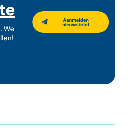
gte
Aanmelden
nieuwsbrief
f. We
llen!