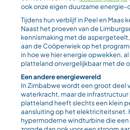
ook onze eigen duurzame energie-
Tijdens hun verblijf in Peel en Maas
Naast het proeven van de Limburgse
kennismaking met de aspergeteelt,
aan de Coöperwiek op het programma.
in hoe we hier energie opwekken, al
platteland onvergelijkbaar met de on
Een andere energiewereld
In Zimbabwe wordt een groot deel v
waterkracht, maar de infrastructuur
platteland heeft slechts een klein
aansluiting op het elektriciteitsnet
hypermoderne windturbine die een h
zorgde dan ook voor een stroom aa