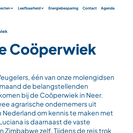
jecten
Leefbaarheid
Energiebesparing
Contact
Agenda
wiek
de Coöperwiek
Veugelers, één van onze molengidsen
e maand de belangstellenden
komen bij de Coöperwiek in Neer.
ee agrarische ondernemers uit
 in Nederland om kennis te maken met
Luciana is daarnaast de vaste
in Zimbabwe zelf. Tijdens de reis trok