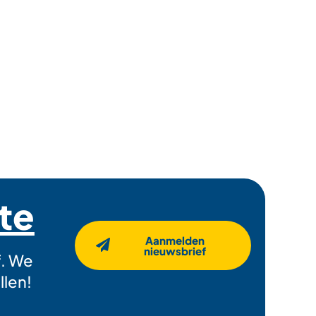
gte
Aanmelden
nieuwsbrief
f. We
llen!