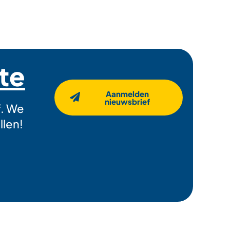
gte
Aanmelden
nieuwsbrief
f. We
llen!