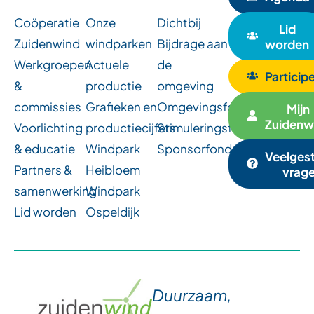
Coöperatie
Onze
Dichtbij
Lid
Zuidenwind
windparken
Bijdrage aan
worden
Werkgroepen
Actuele
de
Particip
&
productie
omgeving
commissies
Grafieken en
Omgevingsfondsen
Mijn
Zuidenw
Voorlichting
productiecijfers
Stimuleringsfonds
& educatie
Windpark
Sponsorfonds
Veelges
Partners &
Heibloem
vrag
samenwerking
Windpark
Lid worden
Ospeldijk
Duurzaam,