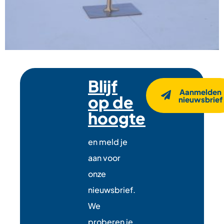
Blijf
Aanmelden
op de
nieuwsbrief
hoogte
en meld je
aan voor
onze
nieuwsbrief.
We
proberen je