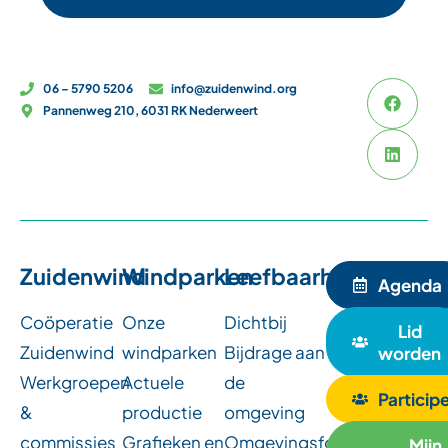
06 – 5790 5206
info@zuidenwind.org
Pannenweg 210, 6031 RK Nederweert
Zuidenwind
Windparken
Leefbaarheid
Agenda
Coöperatie
Onze
Dichtbij
Lid
Zuidenwind
windparken
Bijdrage aan
worden
Werkgroepen
Actuele
de
Particip
&
productie
omgeving
commissies
Grafieken en
Omgevingsfondsen
Mijn