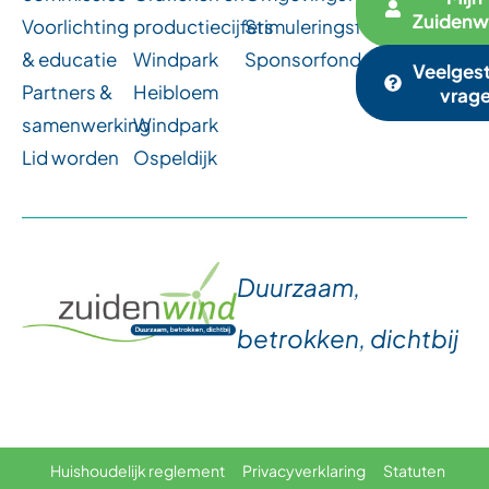
Zuidenw
Voorlichting
productiecijfers
Stimuleringsfonds
& educatie
Windpark
Sponsorfonds
Veelges
Partners &
Heibloem
vrag
samenwerking
Windpark
Lid worden
Ospeldijk
Duurzaam,
betrokken, dichtbij
Huishoudelijk reglement
Privacyverklaring
Statuten